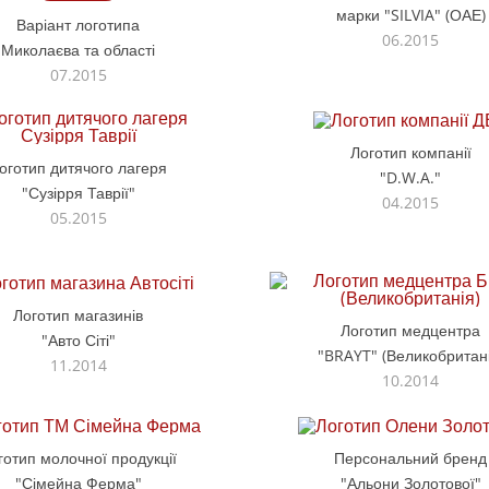
марки "SILVIA" (ОАЕ)
Варіант логотипа
06.2015
Миколаєва та області
07.2015
Логотип компанії
оготип дитячого лагеря
"D.W.A."
"Сузірря Таврії"
04.2015
05.2015
Логотип магазинів
Логотип медцентра
"Авто Сіті"
"BRAYT" (Великобритані
11.2014
10.2014
готип молочної продукції
Персональний бренд
"Сімейна Ферма"
"Альони Золотової"