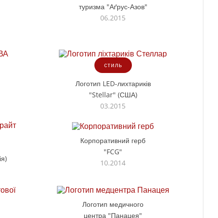
туризма "Аґрус-Азов"
06.2015
стиль
Логотип LED-лихтариків
"Stellar" (США)
03.2015
Корпоративний герб
"FCG"
я)
10.2014
Логотип медичного
центра "Панацея"