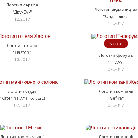
Логотип сервіса
Логотип видавництва
"ДрукБук"
"Олді Плюс"
12.2017
12.2017
стиль
Логотип готеля
"Haston"
Логотип форума
10.2017
"IT DAY"
09.2017
Логотип студії
Логотип компанії
"Katerina-A" (Польща)
"Gefira"
07.2017
06.2017
Логотип торговельної
Логотип компанії