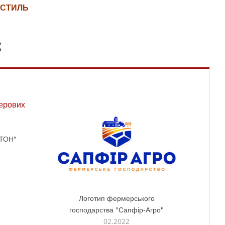
СТИЛЬ
С
ОТОН"
Логотип фермерського
господарства "Сапфір-Агро"
02.2022