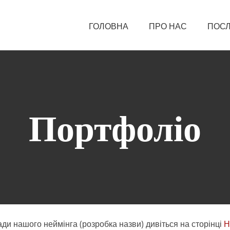
ГОЛОВНА
ПРО НАС
ПОСЛ
Портфоліо
ди нашого неймінга (розробка назви) дивіться на сторінці
Н