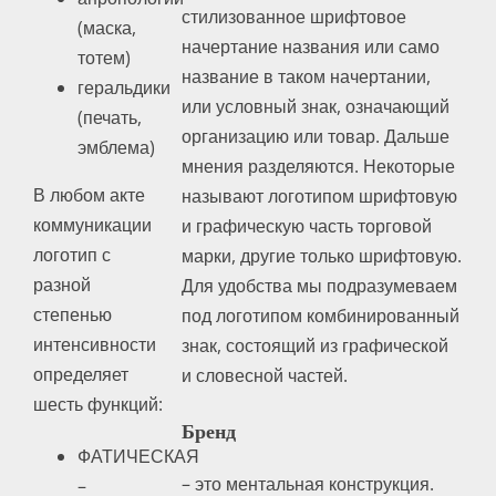
стилизованное шрифтовое
(маска,
начертание названия или само
тотем)
название в таком начертании,
геральдики
или условный знак, означающий
(печать,
организацию или товар. Дальше
эмблема)
мнения разделяются. Некоторые
В любом акте
называют логотипом шрифтовую
коммуникации
и графическую часть торговой
логотип с
марки, другие только шрифтовую.
разной
Для удобства мы подразумеваем
степенью
под логотипом комбинированный
интенсивности
знак, состоящий из графической
определяет
и словесной частей.
шесть функций:
Бренд
ФАТИЧЕСКАЯ
– это ментальная конструкция.
–