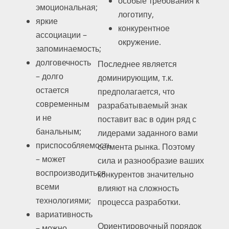
особые требования к
эмоциональная;
логотипу,
яркие
конкурентное
ассоциации –
окружение.
запоминаемость;
долговечность
Последнее является
– долго
доминирующим, т.к.
остается
предполагается, что
современным
разрабатываемый знак
и не
поставит вас в один ряд с
банальным;
лидерами заданного вами
приспособляемость
сегмента рынка. Поэтому
– может
сила и разнообразие ваших
воспроизводиться
конкурентов значительно
всеми
влияют на сложность
технологиями;
процесса разработки.
вариативность
Ориентировочный порядок
– можно