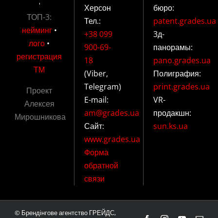
Херсон
бюро:
ТОП-3:
Тел.:
patent.grades.ua
нейминг
•
+38 099
3д-
лого
•
900-69-
панорамы:
регистрация
18
pano.grades.ua
ТМ
(Viber,
Полиграфия:
Telegram)
print.grades.ua
Проект
E-mail:
VR-
Алексея
am@grades.ua
продакшн:
Мирошникова
Сайт:
sun.ks.ua
www.grades.ua
Форма
обратной
связи
© Брендінгове агентство ГРЕЙДС,