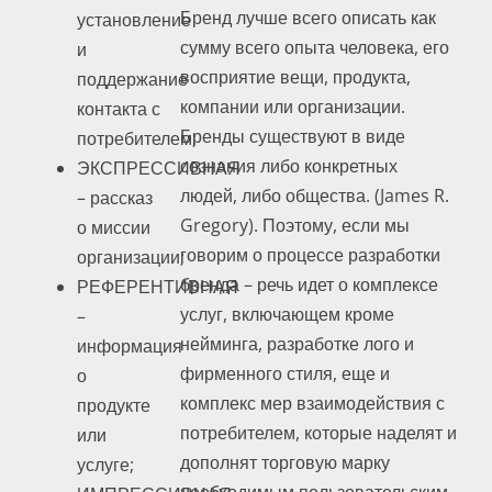
Бренд лучше всего описать как
установление
сумму всего опыта человека, его
и
восприятие вещи, продукта,
поддержание
компании или организации.
контакта с
Бренды существуют в виде
потребителем;
сознания либо конкретных
ЭКСПРЕССИВНАЯ
людей, либо общества. (James R.
– рассказ
Gregory). Поэтому, если мы
о миссии
говорим о процессе разработки
организации;
бренда – речь идет о комплексе
РЕФЕРЕНТИВНАЯ
услуг, включающем кроме
–
нейминга, разработке лого и
информация
фирменного стиля, еще и
о
комплекс мер взаимодействия с
продукте
потребителем, которые наделят и
или
дополнят торговую марку
услуге;
необходимым пользовательским