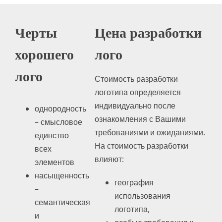
Черты
Цена разработки
хорошего
лого
лого
Стоимость разработки
логотипа определяется
индивидуально после
однородность
ознакомления с Вашими
– смысловое
требованиями и ожиданиями.
единство
На стоимость разработки
всех
влияют:
элементов
насыщенность
география
–
использования
семантическая
логотипа,
и