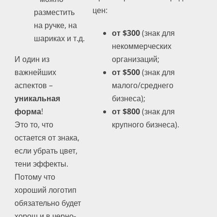
цен:
разместить
на ручке, на
от $300
(знак для
шариках и т.д.
некоммерческих
И один из
организаций;
важнейших
от $500
(знак для
аспектов –
малого/среднего
уникальная
бизнеса);
форма
!
от $800
(знак для
Это то, что
крупного бизнеса).
остается от знака,
если убрать цвет,
тени эффекты.
Потому что
хороший логотип
обязательно будет
хорош и в черно-