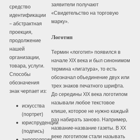
заявители получают
средство
«Свидетельство на торговую
идентификации
марку».
– абстрактная
проекция,
Логотип
продолжение
нашей
Термин «логотип» появился в
организации,
начале XIX века и был синонимом
товара, услуги.
термина «лигатура», то есть
Способы
обозначал объединение двух или
обозначения
трех знаков печатного шрифта.
знак черпает из:
До середины XIX века логотипом
называли любое текстовое
искусства
клише, которое не нужно каждый
(портрет)
раз набирать заново. Например,
юриспруденции
название-название газеты. В XX
(подпись)
веке логотипом стали называть
анропологии